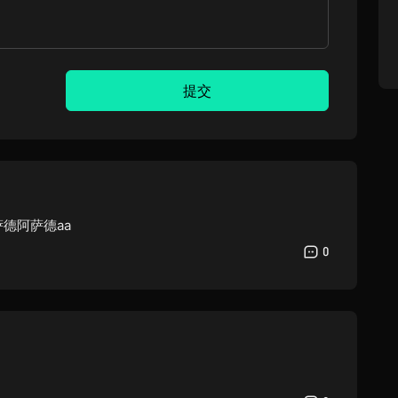
提交
萨德阿萨德aa
0