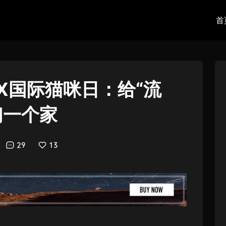
首
X国际猫咪日：给“流
们一个家
29
13