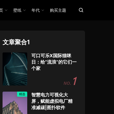
页
壁纸
年代
购买主题
文章聚合1
可口可乐X国际猫咪
日：给“流浪”的它们一
个家
1
精选
智慧电力可视化大
屏，赋能虚拟电厂精
准减碳|图扑软件