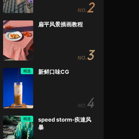
2
扁平风景插画教程
3
精选
新鲜口味CG
4
精选
speed storm-疾速风
暴