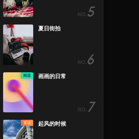
5
夏日街拍
6
精选
画画的日常
7
置顶
起风的时候