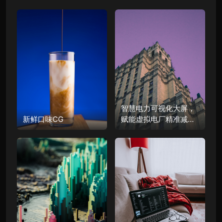
智慧电力可视化大屏，
新鲜口味CG
赋能虚拟电厂精准减碳|
图扑软件