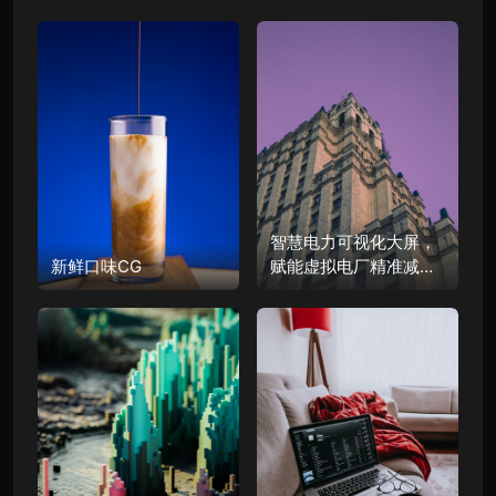
智慧电力可视化大屏，
新鲜口味CG
赋能虚拟电厂精准减碳|
图扑软件