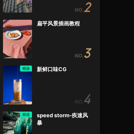
2
扁平风景插画教程
3
精选
新鲜口味CG
4
精选
speed storm-疾速风
暴