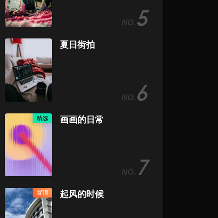
5
夏日街拍
6
精选
画画的日常
7
置顶
起风的时候