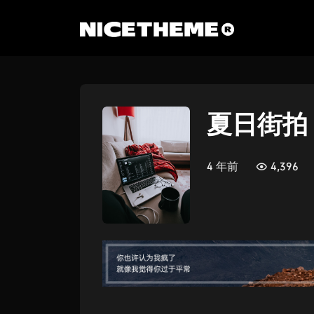
夏日街拍
4 年前
4,396