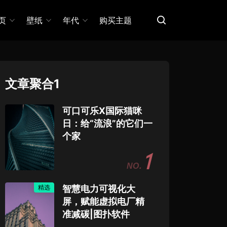
页
壁纸
年代
购买主题
文章聚合1
可口可乐X国际猫咪
日：给“流浪”的它们一
个家
1
精选
智慧电力可视化大
屏，赋能虚拟电厂精
准减碳|图扑软件