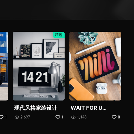
精选
现代风格家装设计
WAIT FOR U
(Explicit)
1
2,697
1
1,148
0