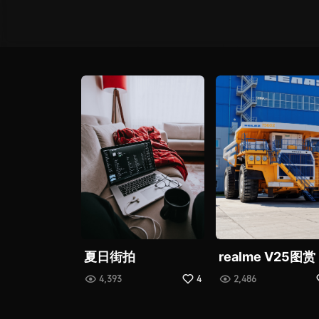
夏日街拍
realme V25图赏
4,393
4
2,486