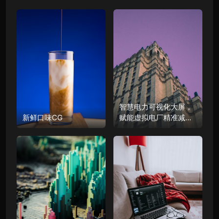
智慧电力可视化大屏，
新鲜口味CG
赋能虚拟电厂精准减碳|
图扑软件