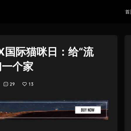
首
X国际猫咪日：给“流
们一个家
29
13