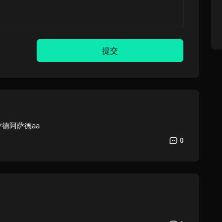
提交
萨德阿萨德aa
0