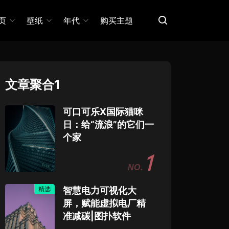
页
壁纸
年代
购买主题
文章聚合1
可口可乐X国际猫咪
日：给“流浪”的它们一
个家
1
精选
智慧电力可视化大
屏，赋能虚拟电厂精
准减碳|图扑软件