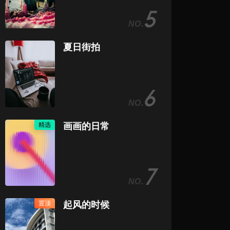
5
夏日街拍
6
精选
画画的日常
7
置顶
起风的时候