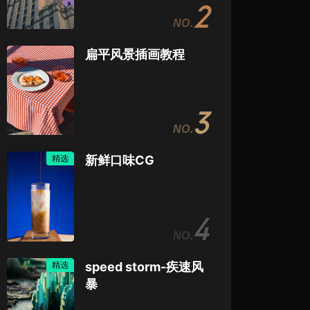
2
扁平风景插画教程
3
精选
新鲜口味CG
4
精选
speed storm-疾速风
暴