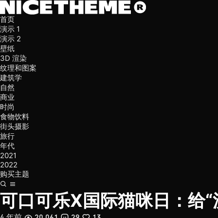
首页
演示 1
演示 2
壁纸
3D 渲染
纹理和图案
建筑学
自然
商业
时尚
食物饮料
街头摄影
旅行
年代
2021
2022
购买主题
可口可乐X国际猫咪日：给“
4 年前
20,061
29
13