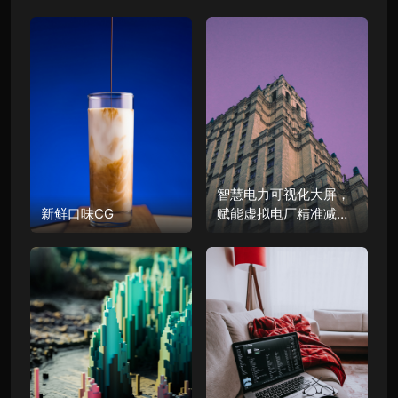
智慧电力可视化大屏，
新鲜口味CG
赋能虚拟电厂精准减碳|
图扑软件