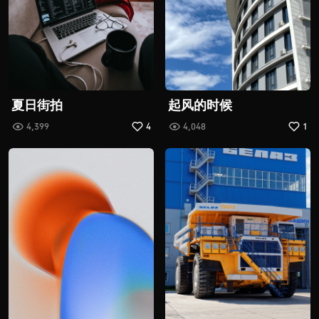
夏日街拍
起风的时候
4,399
4
4,048
1