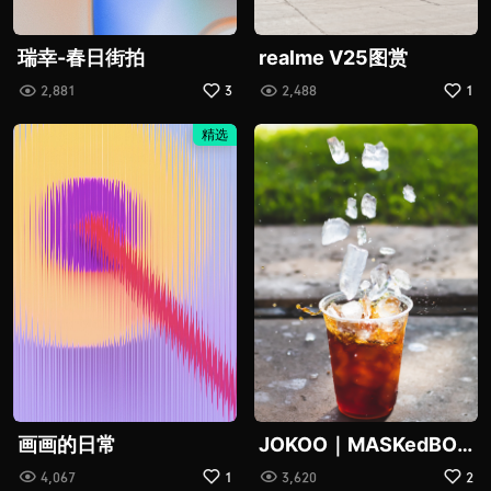
瑞幸-春日街拍
realme V25图赏
2,881
3
2,488
1
精选
画画的日常
JOKOO｜MASKedBOY
面具男孩
4,067
1
3,620
2