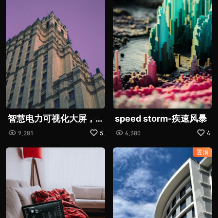
智慧电力可视化大屏，
speed storm-疾速风暴
赋能虚拟电厂精准减碳|
9,281
5
6,380
4
图扑软件
置顶