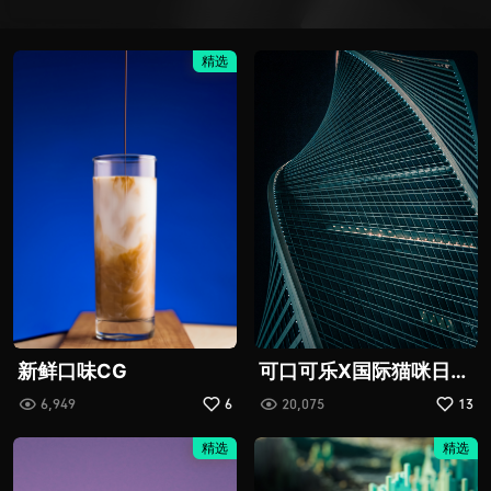
精选
新鲜口味CG
可口可乐X国际猫咪日：
给“流浪”的它们一个家
6,949
6
20,075
13
精选
精选