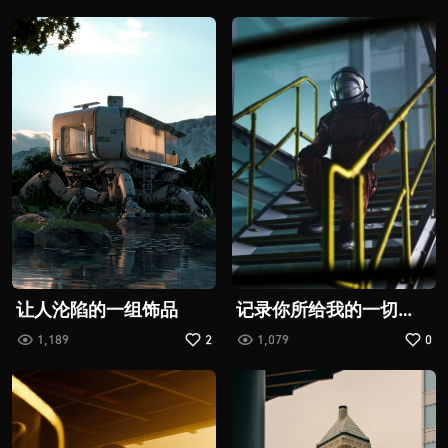
让人沦陷的一组饰品
记录你所给我的一切
《断·桥》电影推广曲
1,189
2
1,079
0