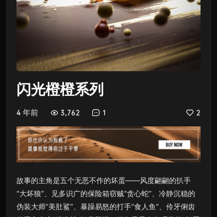
闪光橙橙系列
4 年前
3,762
1
2
故事的主角是五个无恶不作的坏蛋——风度翩翩的扒手
“大坏狼”、见多识广的保险箱窃贼“贪心蛇”、冷静沉稳的
伪装大师“美肚鲨”、暴躁易怒的打手“食人鱼”、伶牙俐齿