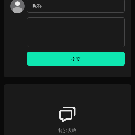
提交
抢沙发咯