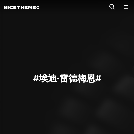
#埃迪·雷德梅恩#